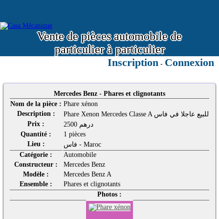
Vente de pièces automobile de
particulier à particulier
Inscription
Connexion
-
Mercedes Benz - Phares et clignotants
Nom de la pièce :
Phare xénon
Description :
Phare Xenon Mercedes Classe A للبيع عاجلا في فاس
Prix :
2500 درهم
Quantité :
1 pièces
Lieu :
فاس - Maroc
Catégorie :
Automobile
Constructeur :
Mercedes Benz
Modèle :
Mercedes Benz A
Ensemble :
Phares et clignotants
Photos :