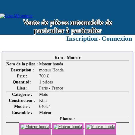
Vente de pièces automobile de
particulier à particulier
Inscription
Connexion
-
Ktm - Moteur
Nom de la pièce :
Moteur honda
Description :
moteur Honda
Prix :
700 €
Quantité :
1 pièces
Lieu :
Paris - France
Catégorie :
Moto
Constructeur :
Ktm
Modèle :
640lc4
Ensemble :
Moteur
Photos :