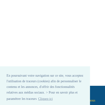
En poursuivant votre navigation sur ce site, vous acceptez
l'utilisation de traceurs (cookies) afin de personnaliser le
contenu et les annonces, d'offrir des fonctionnalités
Conditions d'utilisation
-
Respect de la vie privée
2013 © Tous les droits sont résérvés
relatives aux médias sociaux. > Pour en savoir plus et
Développé par
Developpeur-Csharp.com
paramétrer les traceurs
Cliquez-ici
Nous développons vos projets aux meilleurs prix
Contactez nous
Comodo SSL