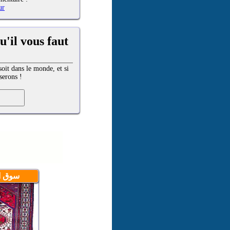
ur
u'il vous faut
oit dans le monde, et si
serons !