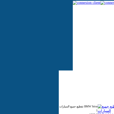
Automobile
Moto
Machines agricoles
Machines TP
Machines BTP
Machines à coudre
تقطيع جميع السيارات BMW Série
1