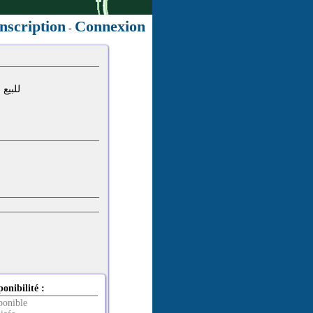
nscription
Connexion
-
للبيع عا
ponibilité :
ponible