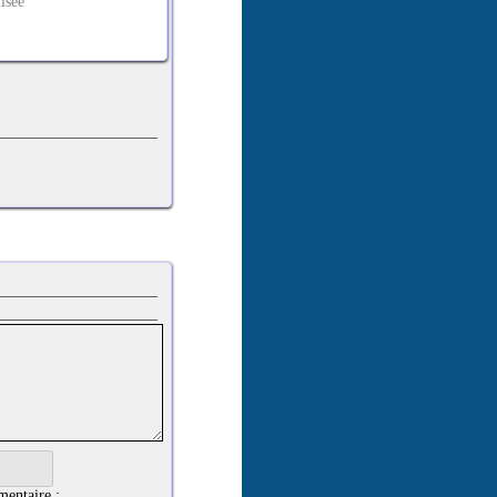
isée
mentaire :