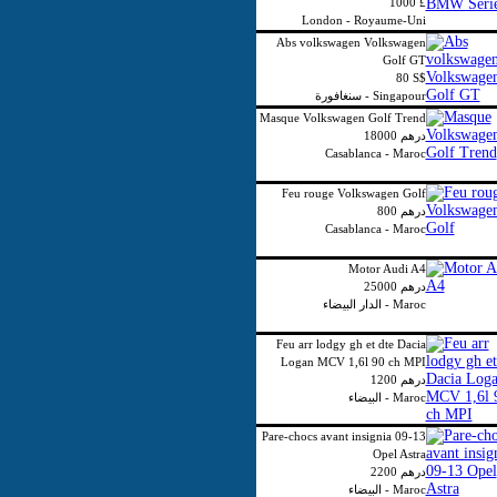
1000 £
London - Royaume-Uni
Abs volkswagen Volkswagen
Golf GT
80 S$
سنغافورة - Singapour
Masque Volkswagen Golf Trend
18000 درهم
Casablanca - Maroc
Feu rouge Volkswagen Golf
800 درهم
Casablanca - Maroc
Motor Audi A4
25000 درهم
الدار البيضاء - Maroc
Feu arr lodgy gh et dte Dacia
Logan MCV 1,6l 90 ch MPI
1200 درهم
البيضاء - Maroc
Pare-chocs avant insignia 09-13
Opel Astra
2200 درهم
البيضاء - Maroc