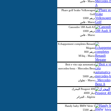
فاس - Maroc
Phare golf brake Volkswagen
Golf
1000 درهم
فاس - Maroc
Canondre 188 Audi A3
1000 درهم
فاس - Maroc
Echappement completes Renault
Megane
800 درهم
M'diq - Maroc
Boit e vits caja autumatica
mercedes-benz - Mercedes Benz
A
5000 درهم
تطوان - Maroc
المحرك Peugeot 406
4000 دينار
الجزائر - Algérie
Handy baby BMW Série 1
5500 درهم