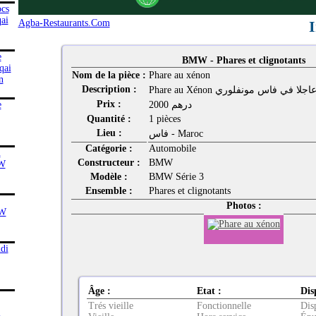
Agba-Restaurants.Com
I
BMW - Phares et clignotants
Nom de la pièce :
Phare au xénon
Description :
Phare au Xénon جلا في فاس مونفلوري
Prix :
2000 درهم
Quantité :
1 pièces
Lieu :
فاس - Maroc
Catégorie :
Automobile
Constructeur :
BMW
Modèle :
BMW Série 3
Ensemble :
Phares et clignotants
Photos :
Âge :
Etat :
Dis
Trés vieille
Fonctionnelle
Dis