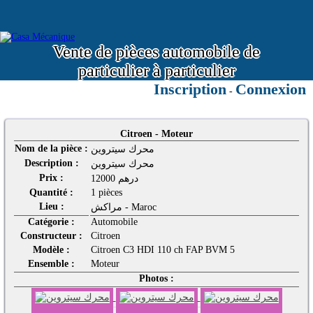
Vente de pièces automobile de
particulier à particulier
Inscription
Connexion
-
Citroen - Moteur
Nom de la pièce :
محرك سيتروين
Description :
محرك سيتروين
Prix :
12000 درهم
Quantité :
1 pièces
Lieu :
مراكش - Maroc
Catégorie :
Automobile
Constructeur :
Citroen
Modèle :
Citroen C3 HDI 110 ch FAP BVM 5
Ensemble :
Moteur
Photos :